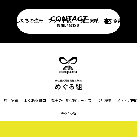
CONTACT
介
わたしたちの強み
ブランド紹介
施工実績
建てる安心
お問い合わせ
施工実績
よくある質問
充実の付加保険サービス
会社概要
メディア関
©めぐる組