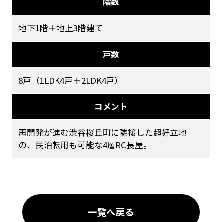
階数
地下1階＋地上3階建て
戸数
8戸（1LDK4戸＋2LDK4戸）
コメント
再開発が進む渋谷桜丘町に隣接した超好立地
の、民泊転用も可能な4層RC長屋。
一覧へ戻る